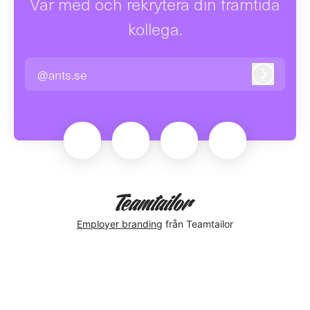
Var med och rekrytera din framtida
kollega.
@ants.se
Logga in
Employer branding
från Teamtailor