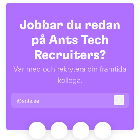
Jobbar du redan
på Ants Tech
Recruiters?
Var med och rekrytera din framtida
kollega.
@ants.se
Logga in