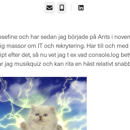
E-post
Telefon
Josefine och har sedan jag började på Ants i nov
ig massor om IT och rekrytering. Har till och med 
ipt efter det, så nu vet jag t ex vad console.log bet
lar jag musikquiz och kan rita en häst relativt snabb