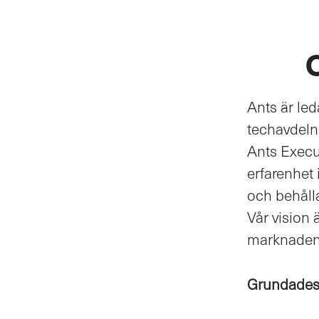
Ants är led
techavdelni
Ants Execu
erfarenhet 
och behåll
Vår vision 
marknaden.
Grundade