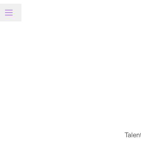
Dela sidan
KARRIÄRMENY
Talen