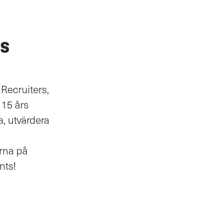
s
Recruiters,
 15 års
a, utvärdera
arna på
nts!