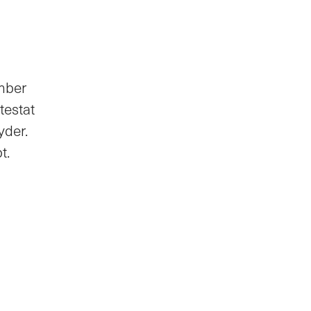
ember
testat
yder.
t.