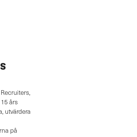
s
Recruiters,
 15 års
a, utvärdera
arna på