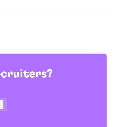
ecruiters?
Logga in