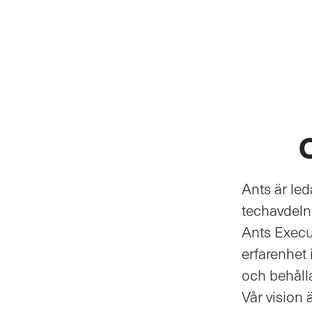
Ants är led
techavdelni
Ants Execu
erfarenhet 
och behåll
Vår vision 