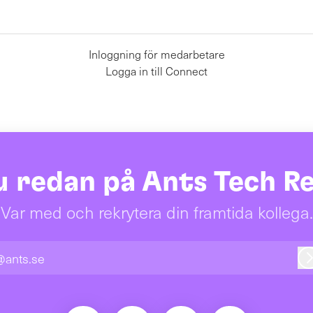
Inloggning för medarbetare
Logga in till Connect
 redan på Ants Tech R
Var med och rekrytera din framtida kollega.
@ants.se